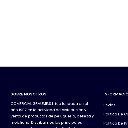
SOBRE NOSOTROS
INFORMACI
COMERCIAL GRAUME,S.L. fue fundada en el
Envíos
año 1987 en la actividad de distribución y
Política De 
venta de productos de peluquería, belleza y
mobiliario. Distribuimos las principales
Política De P