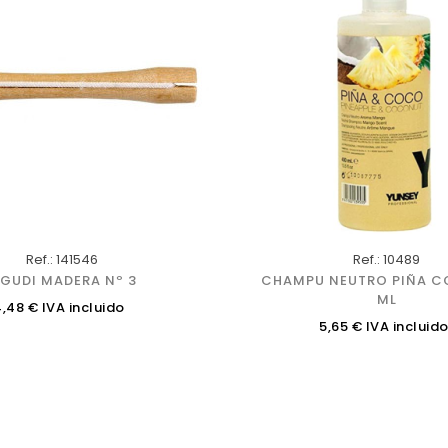
Ref.: 141546
Ref.: 10489
IGUDI MADERA Nº 3
CHAMPU NEUTRO PIÑA C
ML
recio
4,48 € IVA incluido
Precio
5,65 € IVA incluid