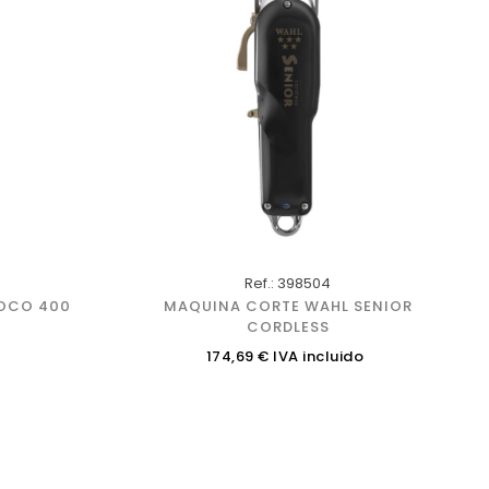
Ref.: 398504
OCO 400
MAQUINA CORTE WAHL SENIOR
CORDLESS
Precio
o
174,69 € IVA incluido