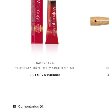
Ref.: 20424
TINTE MAJIROUGE CARMIN 50 ML
B
Precio
P
13,01 € IVA incluido
Comentarios (0)