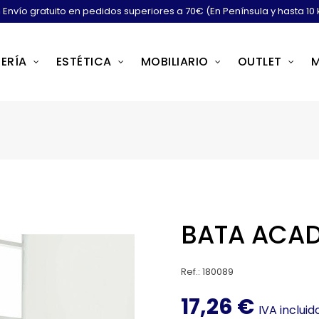
Envío gratuito en pedidos superiores a 70€ (En Península y hasta 10 
ERÍA
ESTÉTICA
MOBILIARIO
OUTLET
BATA ACA
Ref.: 180089
17,26 €
IVA incluid