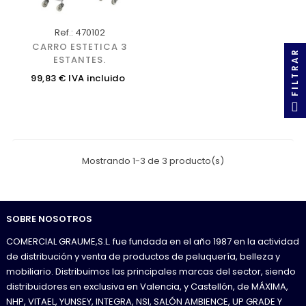
Ref.: 470102
CARRO ESTETICA 3
FILTRAR
ESTANTES.
Precio
99,83 € IVA incluido
Mostrando 1-3 de 3 producto(s)
SOBRE NOSOTROS
COMERCIAL GRAUME,S.L. fue fundada en el año 1987 en la actividad
de distribución y venta de productos de peluquería, belleza y
mobiliario. Distribuimos las principales marcas del sector, siendo
distribuidores en exclusiva en Valencia, y Castellón, de MÁXIMA,
NHP, VITAEL, YUNSEY, INTEGRA, NSI, SALÓN AMBIENCE, UP GRADE Y