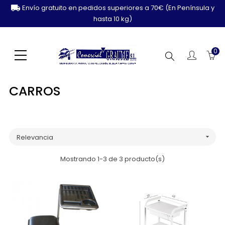
Envío gratuito en pedidos superiores a 70€ (En Península y
hasta 10 kg)
0
Buscar
CARROS
Relevancia

Mostrando 1-3 de 3 producto(s)