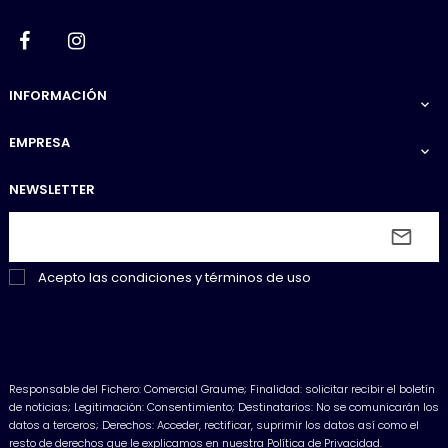
Facebook
Instagram
INFORMACIÓN

EMPRESA

NEWSLETTER
Acepto las
condiciones y términos de uso
Responsable del Fichero: Comercial Graume; Finalidad: solicitar recibir el boletín
de noticias; Legitimación: Consentimiento; Destinatarios: No se comunicarán los
datos a terceros; Derechos: Acceder, rectificar, suprimir los datos así como el
resto de derechos que le explicamos en nuestra Política de Privacidad.