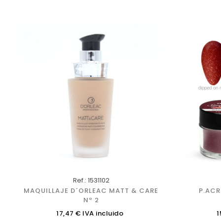
Ref.: 1531102
MAQUILLAJE D´ORLEAC MATT & CARE
P.ACR
Nº 2
Precio
P
17,47 € IVA incluido
1