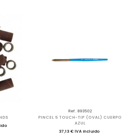
‹
›
Ref.: 893502
UNDS
PINCEL 5 TOUCH-TIP (OVAL) CUERPO
AZUL
uido
Precio
37,13 € IVA incluido