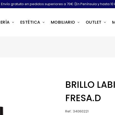
Envío gratuito en pedidos superiores a 70€ (En Península y hasta 10 
ERÍA
ESTÉTICA
MOBILIARIO
OUTLET
BRILLO LAB
FRESA.D
Ref.: 34060221