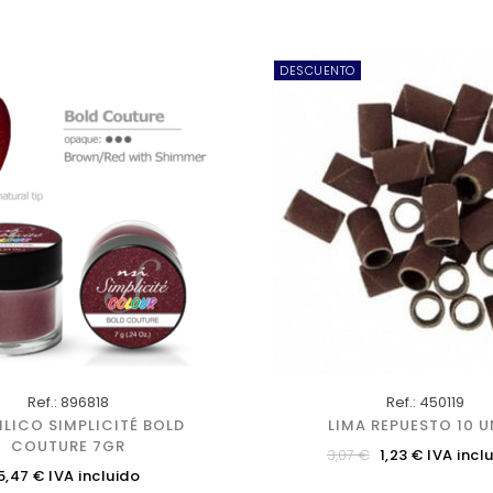
DESCUENTO
Ref.: 896818
Ref.: 450119
ILICO SIMPLICITÉ BOLD
LIMA REPUESTO 10 
COUTURE 7GR
Precio
3,07 €
1,23 € IVA incl
recio
5,47 € IVA incluido