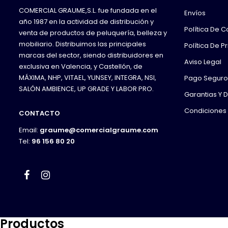
COMERCIAL GRAUME,S.L. fue fundada en el
Envíos
año 1987 en la actividad de distribución y
Política De 
venta de productos de peluquería, belleza y
mobiliario. Distribuimos las principales
Política De P
marcas del sector, siendo distribuidores en
Aviso Legal
exclusiva en Valencia, y Castellón, de
MÁXIMA, NHP, VITAEL, YUNSEY, INTEGRA, NSI,
Pago Seguro
SALÓN AMBIENCE, UP GRADE Y LABOR PRO.
Garantias Y 
Condiciones
CONTACTO
Email:
graume@comercialgraume.com
Tel:
96 156 80 20
Facebook
Instagram
Productos