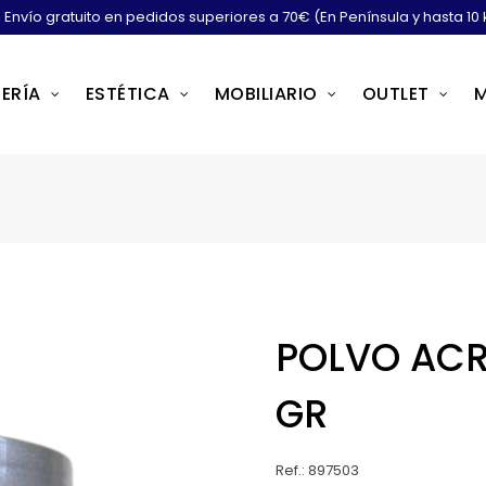
Envío gratuito en pedidos superiores a 70€ (En Península y hasta 10 
ERÍA
ESTÉTICA
MOBILIARIO
OUTLET
POLVO ACRI
GR
Ref.: 897503