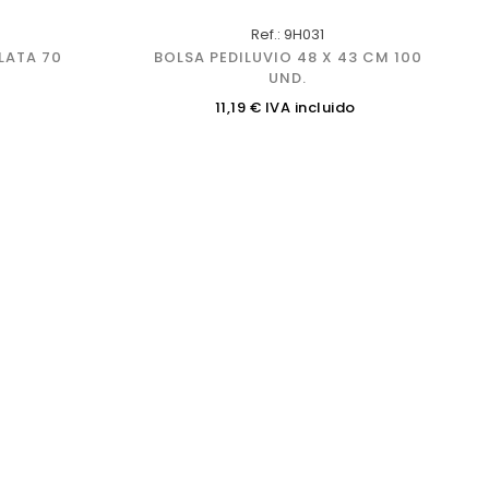
Ref.: 9H031
LATA 70
BOLSA PEDILUVIO 48 X 43 CM 100
UND.
Precio
11,19 € IVA incluido