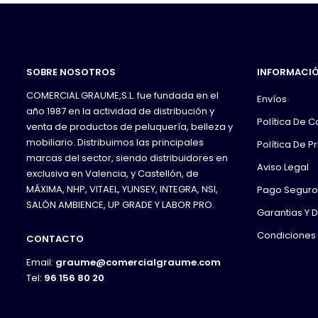
SOBRE NOSOTROS
INFORMACI
COMERCIAL GRAUME,S.L. fue fundada en el
Envíos
año 1987 en la actividad de distribución y
Política De 
venta de productos de peluquería, belleza y
mobiliario. Distribuimos las principales
Política De P
marcas del sector, siendo distribuidores en
Aviso Legal
exclusiva en Valencia, y Castellón, de
MÁXIMA, NHP, VITAEL, YUNSEY, INTEGRA, NSI,
Pago Seguro
SALÓN AMBIENCE, UP GRADE Y LABOR PRO.
Garantias Y 
Condiciones
CONTACTO
Email:
graume@comercialgraume.com
Tel:
96 156 80 20