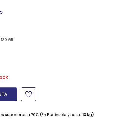
do
 130 GR
tock
STA
os superiores a 70€ (En Península y hasta 10 kg)