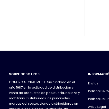
SOBRE NOSOTROS
INFORMACI
COMERCIAL GRAUME,S.L. fue fundada en el
Envíos
año 1987 en la actividad de distribución y
Política De 
venta de productos de peluquería, belleza y
mobiliario. Distribuimos las principales
Política De P
marcas del sector, siendo distribuidores en
Aviso Legal
exclusiva en Valencia, y Castellón, de