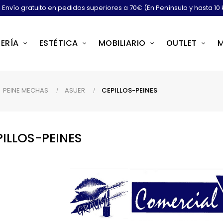
Envío gratuito en pedidos superiores a 70€ (En Península y hasta 10 
ERÍA
ESTÉTICA
MOBILIARIO
OUTLET
PEINE MECHAS
ASUER
CEPILLOS-PEINES
PILLOS-PEINES